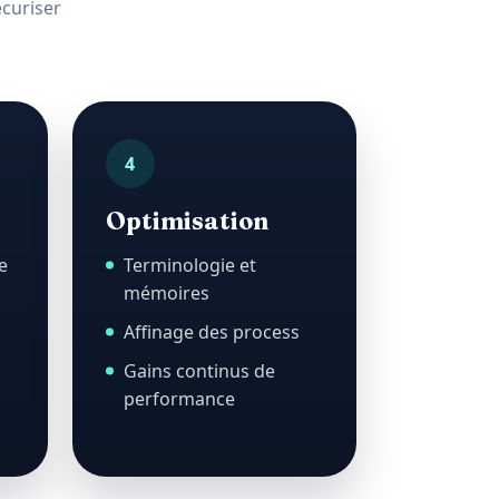
écuriser
4
Optimisation
e
Terminologie et
mémoires
Affinage des process
Gains continus de
performance