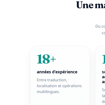
Une ma
Du co
c
18+
années d’expérience
s
a
Entre traduction,
a
localisation et opérations
S
multilingues.
l
d