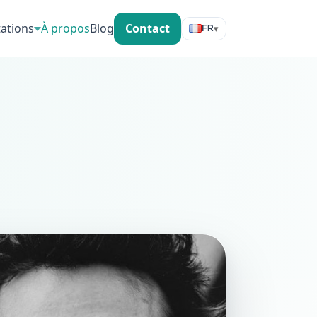
tations
À propos
Blog
Contact
▾
FR