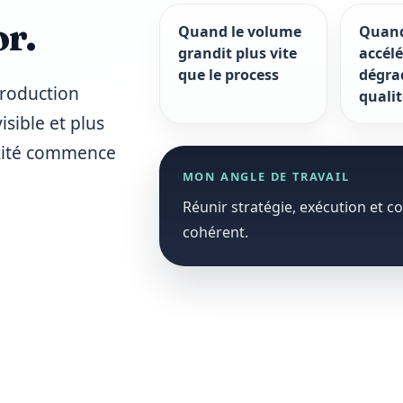
or.
Quand le volume
Quand 
grandit plus vite
accélé
que le process
dégra
production
quali
isible et plus
exité commence
MON ANGLE DE TRAVAIL
Réunir stratégie, exécution et c
cohérent.