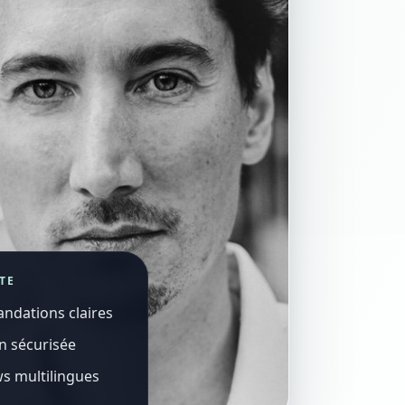
TE
dations claires
n sécurisée
s multilingues