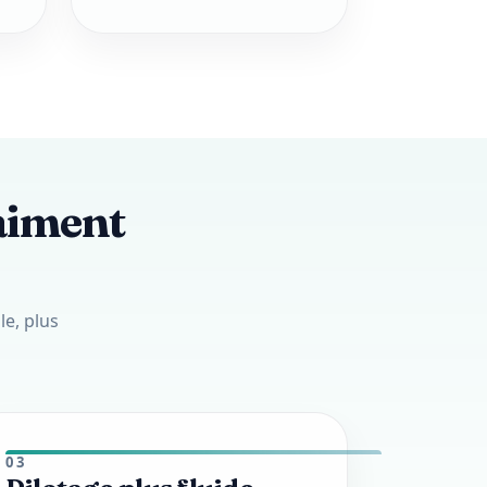
raiment
le, plus
03