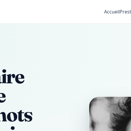
Accueil
Pres
ire
e
mots