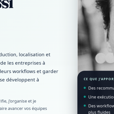
si
uction, localisation et
ide les entreprises à
r leurs workflows et garder
s se développent à
CE QUE J’APPOR
Des recomman
Une exécutio
fie, j’organise et je
Des workflow
 faire avancer vos équipes
plus fluides