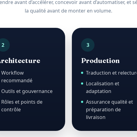
dre avant d’accélérer, concevoir avant d’automatiser, et s
la qualité avant de monter en volume.
2
3
rchitecture
Production
Workflow
Traduction et relectur
recommandé
Localisation et
Outils et gouvernance
adaptation
Rôles et points de
Assurance qualité et
contrôle
préparation de
livraison