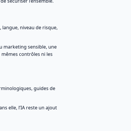
t de sécuriser l’ensemble.
, langue, niveau de risque,
nu marketing sensible, une
s mêmes contrôles ni les
erminologiques, guides de
s elle, l’IA reste un ajout