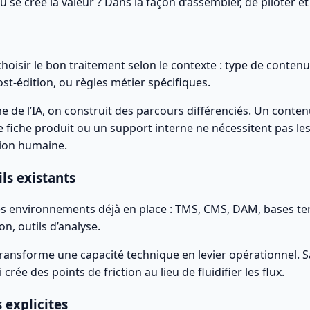
où se crée la valeur ? Dans la façon d’assembler, de piloter e
hoisir le bon traitement selon le contexte : type de contenu
ost-édition, ou règles métier spécifiques.
e de l’IA, on construit des parcours différenciés. Un conte
 fiche produit ou un support interne ne nécessitent pas le
ion humaine.
ils existants
 les environnements déjà en place : TMS, CMS, DAM, bases t
on, outils d’analyse.
transforme une capacité technique en levier opérationnel. San
crée des points de friction au lieu de fluidifier les flux.
 explicites