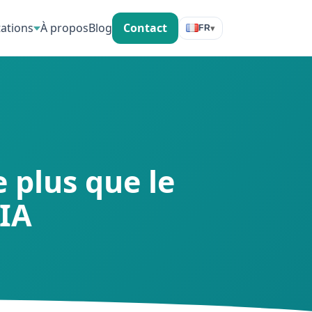
tations
À propos
Blog
Contact
▾
FR
 plus que le
 IA